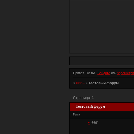
Привет, Гость!
Войдите
или
зарегистр
»
666~
»
Тестовый форум
Страница:
1
Тестовый форум
Тема
~
666`