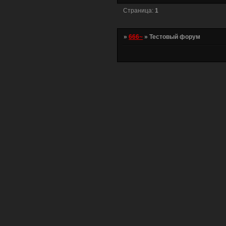
Страница:
1
»
666~
»
Тестовый форум