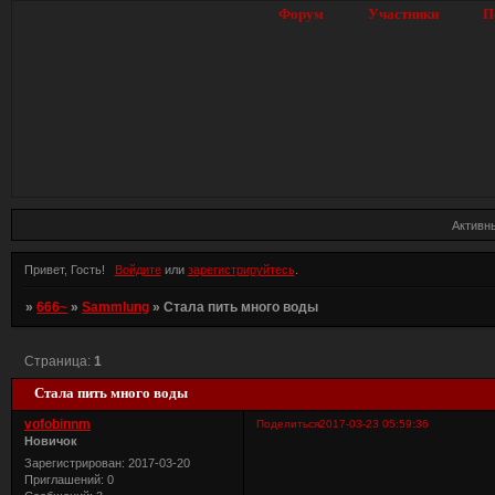
Форум
Участники
П
Активн
Привет, Гость!
Войдите
или
зарегистрируйтесь
.
»
666~
»
Sammlung
»
Стала пить много воды
Страница:
1
Стала пить много воды
vofobinnm
Поделиться
2017-03-23 05:59:36
Новичок
Зарегистрирован
: 2017-03-20
Приглашений:
0