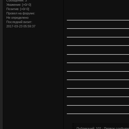
Сообщений:
3
Уважение:
[+0/-0]
Позитив:
[+0/-0]
Провел на форуме:
Не определено
Последний визит:
2017-03-23 05:59:37
Публикаций: 102 · Первое сообщени