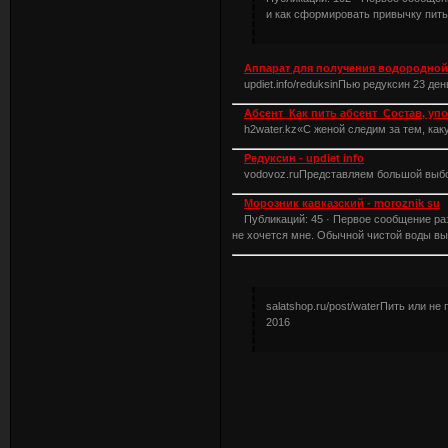
и как сформировать привычку пить
Аппарат для получения водородной
updiet.info/reduksinПью редуксин 23 день
Абсент Как пить абсент Состав, уп
h2water.kz«С женой следим за тем, каку
Редуксин - updiet info
vodovoz.ruПредставляем большой выбор
Морозник кавказский - moroznik su
Публикаций: 45 · Первое сообщение разм
не хочется мне. Обычной чистой воды 
salatshop.ru/post/waterПить или не
2016