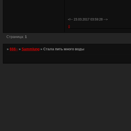
<!-- 23.03.2017 03:59:28 -->
0
Страница:
1
»
666~
»
Sammlung
»
Стала пить много воды