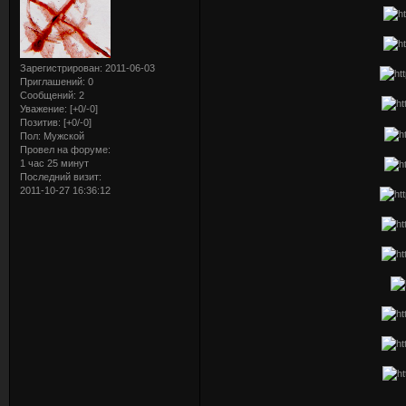
Зарегистрирован
: 2011-06-03
Приглашений:
0
Сообщений:
2
Уважение:
[+0/-0]
Позитив:
[+0/-0]
Пол:
Мужской
Провел на форуме:
1 час 25 минут
Последний визит:
2011-10-27 16:36:12