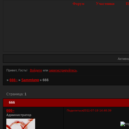
Форум
Участники
П
Активн
Привет, Гость!
Войдите
или
зарегистрируйтесь
.
»
666~
»
Sammlung
»
666
Страница:
1
666
666~
Поделиться
2011-07-19 14:46:39
Администратор